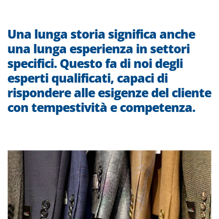
Mare
Aereo
Una lunga storia significa anche
Logistica
una lunga esperienza in settori
Ferrovia
specifici. Questo fa di noi degli
esperti qualificati, capaci di
rispondere alle esigenze del cliente
Industrie
Menu 
con tempestività e competenza.
Fashion
Food & Beverage
Fairs & Exhibitions
Project Cargo